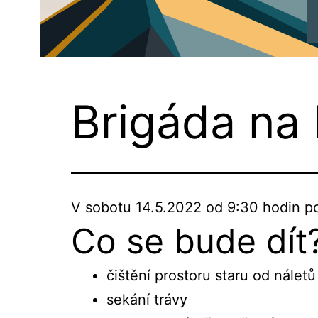
PG
Plzeň
Brigáda na
V sobotu 14.5.2022 od 9:30 hodin p
Co se bude dít
čištění prostoru staru od náletů
sekání trávy