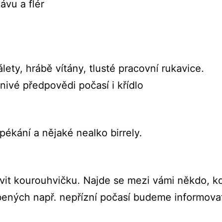
ávu a flér
lety, hrábě vítány, tlusté pracovní rukavice.
nivé předpovědi počasí i křídlo
ékání a nějaké nealko birrely.
avit kourouhvičku. Najde se mezi vámi někdo, kd
ených např. nepřízní počasí budeme informova