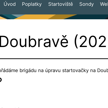
Úvod
Poplatky
Startoviště
Sondy
We
 Doubravě (202
ořádáme brigádu na úpravu startovačky na Doub
?