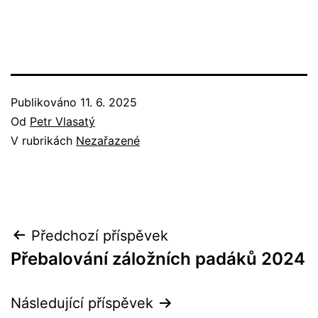
Publikováno
11. 6. 2025
Od
Petr Vlasatý
V rubrikách
Nezařazené
Navigace
Předchozí příspěvek
Přebalování záložních padáků 2024
pro
příspěvek
Následující příspěvek