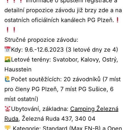
Informace o spuštění registrace a
detailní propozice závodu již brzy zde a na
ostatních oficiálních kanálech PG Plzeň.
Stručné propozice závodu:
Kdy: 9.6.-12.6.2023 (3 letové dny ze 4)
Letové terény: Svatobor, Kalovy, Ostrý,
Hausstein
Počet soutěžících: 20 závodníků (7 míst
pro členy PG Plzeň, 7 míst PG Sušice, 6
míst ostatní)
Ubytování, základna:
Camping Železná
Ruda
, Železná Ruda 437, 340 04
Kategorie: Standard (Max EN-B) a Open