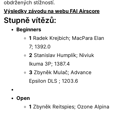
obdržených stížností.
Výsledky závodu na webu
FAI Airscore
Stupně vítězů:
Beginners
1
Radek Krejbich; MacPara Elan
7; 1392.0
2
Stanislav Humplík; Niviuk
Ikuma 3P; 1387.4
3
Zbyněk Mulač; Advance
Epsilon DLS ; 1203.6
Open
1
Zbyněk Reitspies; Ozone Alpina