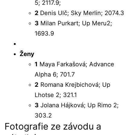
5; 2117.9;
2
Denis Ulč; Sky Merlin; 2074.3
3
Milan Purkart; Up Meru2;
1693.9
Ženy
1
Maya Farkašová; Advance
Alpha 6; 701.7
2
Romana Krejbichová; Up
Lhotse 2; 321.1
3
Jolana Hájková; Up Rimo 2;
303.2
Fotografie ze závodu a