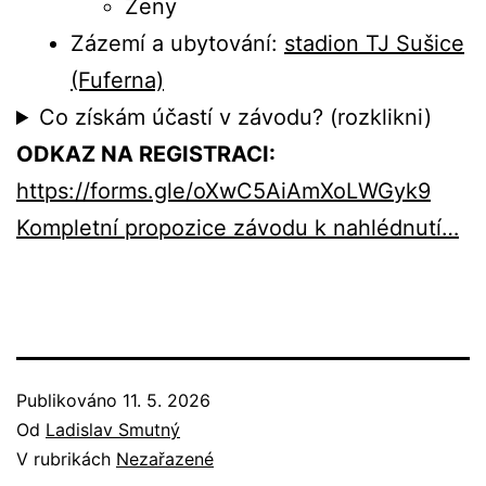
Ženy
Zázemí a ubytování:
stadion TJ Sušice
(Fuferna)
Co získám účastí v závodu? (rozklikni)
ODKAZ NA REGISTRACI:
https://forms.gle/oXwC5AiAmXoLWGyk9
Kompletní propozice závodu k nahlédnutí…
Publikováno
11. 5. 2026
Od
Ladislav Smutný
V rubrikách
Nezařazené